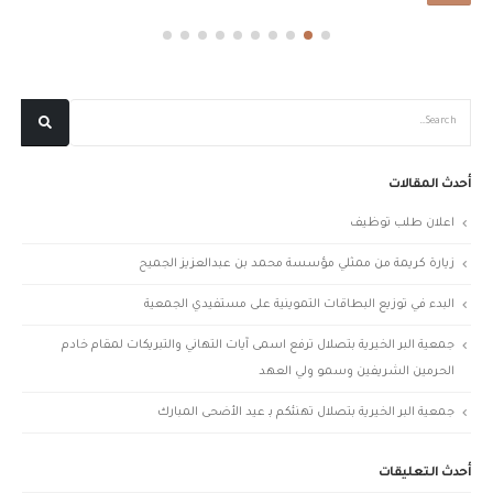
أحدث المقالات
اعلان طلب توظيف
زيارة كريمة من ممثلي مؤسسة محمد بن عبدالعزيز الجميح
البدء في توزيع البطاقات التموينية على مستفيدي الجمعية
جمعية البر الخيرية بتصلال ترفع اسمى آيات التهاني والتبريكات لمقام خادم
الحرمين الشريفين وسمو ولي العهد
جمعية البر الخيرية بتصلال تهنئكم بـ عيد الأضحى المبارك
أحدث التعليقات