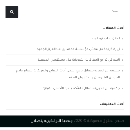
أحدث المقالات
اعلان طلب توظيف
زيارة كريمة من ممثلي مؤسسة محمد بن عبدالعزيز الجميح
البدء في توزيع البطاقات التموينية على مستفيدي الجمعية
جمعية البر الخيرية بتصلال ترفع اسمى آيات التهاني والتبريكات لمقام خادم
الحرمين الشريفين وسمو ولي العهد
جمعية البر الخيرية بتصلال تهنئكم بـ عيد الأضحى المبارك
أحدث التعليقات
جميع الحقوق محفوظة © 2020
جمعية البر الخيرية بتصلال