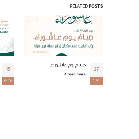
RELATED
POSTS
 للرجال
صيام يوم عاشوراء
15
27
read more
يوليو
يوليو