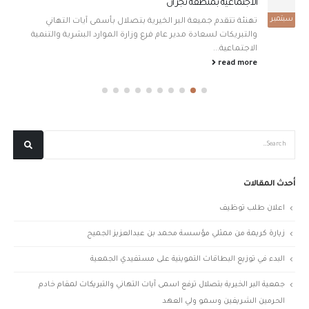
الاجتماعية بمنطقة نجران
سبتمبر
تهنئة تتقدم جميعة البر الخيرية بتصلال بأسمى آيات التهاني
والتبريكات لسعادة مدير عام فرع وزارة الموارد البشرية والتنمية
الاجتماعية...
read more
أحدث المقالات
اعلان طلب توظيف
زيارة كريمة من ممثلي مؤسسة محمد بن عبدالعزيز الجميح
البدء في توزيع البطاقات التموينية على مستفيدي الجمعية
جمعية البر الخيرية بتصلال ترفع اسمى آيات التهاني والتبريكات لمقام خادم
الحرمين الشريفين وسمو ولي العهد