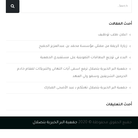
أحدث المقالات
اعلان طلب توظيف
زيارة كريمة من ممثلي مؤسسة محمد بن عبدالعزيز الجميح
البدء في توزيع البطاقات التموينية على مستفيدي الجمعية
جمعية البر الخيرية بتصلال ترفع اسمى آيات التهاني والتبريكات لمقام خادم
الحرمين الشريفين وسمو ولي العهد
جمعية البر الخيرية بتصلال تهنئكم بـ عيد الأضحى المبارك
أحدث التعليقات
جميع الحقوق محفوظة © 2020
جمعية البر الخيرية بتصلال