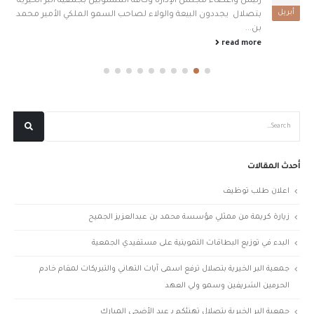
رئيس وأعضاء مجلس الإدارة وكافة المنسوبين بجمعية البر الخيرية
أبريل
بتصلال يجددون البيعة والولاء لصاحب السمو الملكي الأمير محمد
بن...
read more
أحدث المقالات
اعلان طلب توظيف
زيارة كريمة من ممثلي مؤسسة محمد بن عبدالعزيز الجميح
البدء في توزيع البطاقات التموينية على مستفيدي الجمعية
جمعية البر الخيرية بتصلال ترفع اسمى آيات التهاني والتبريكات لمقام خادم
الحرمين الشريفين وسمو ولي العهد
جمعية البر الخيرية بتصلال تهنئكم بـ عيد الأضحى المبارك